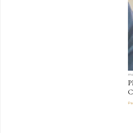
ma
P
C
Pa